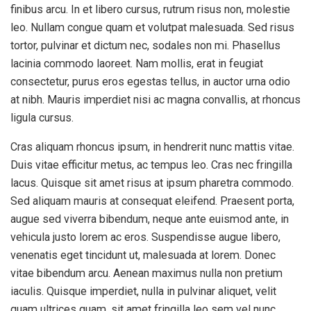
finibus arcu. In et libero cursus, rutrum risus non, molestie
leo. Nullam congue quam et volutpat malesuada. Sed risus
tortor, pulvinar et dictum nec, sodales non mi. Phasellus
lacinia commodo laoreet. Nam mollis, erat in feugiat
consectetur, purus eros egestas tellus, in auctor urna odio
at nibh. Mauris imperdiet nisi ac magna convallis, at rhoncus
ligula cursus.
Cras aliquam rhoncus ipsum, in hendrerit nunc mattis vitae.
Duis vitae efficitur metus, ac tempus leo. Cras nec fringilla
lacus. Quisque sit amet risus at ipsum pharetra commodo.
Sed aliquam mauris at consequat eleifend. Praesent porta,
augue sed viverra bibendum, neque ante euismod ante, in
vehicula justo lorem ac eros. Suspendisse augue libero,
venenatis eget tincidunt ut, malesuada at lorem. Donec
vitae bibendum arcu. Aenean maximus nulla non pretium
iaculis. Quisque imperdiet, nulla in pulvinar aliquet, velit
quam ultrices quam, sit amet fringilla leo sem vel nunc.